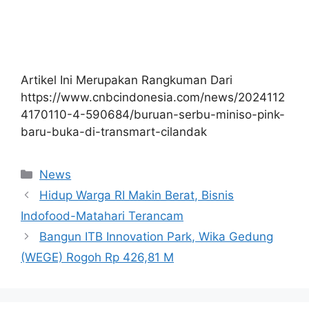
Artikel Ini Merupakan Rangkuman Dari
https://www.cnbcindonesia.com/news/2024112
4170110-4-590684/buruan-serbu-miniso-pink-
baru-buka-di-transmart-cilandak
Kategori
News
Hidup Warga RI Makin Berat, Bisnis
Indofood-Matahari Terancam
Bangun ITB Innovation Park, Wika Gedung
(WEGE) Rogoh Rp 426,81 M