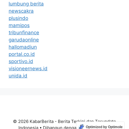
lumbung berita
newscakra
plusindo
mamipos
tribunfinance
garudaonline
hallomadiun
portal.co.id
sportivo.id
visioneernews.id
unida.id
© 2026 KabarBerita - Berita Terkini dan Terupdate
Optimized by Optimole
Indonesia
• Dibangun dengan
GeneratePress