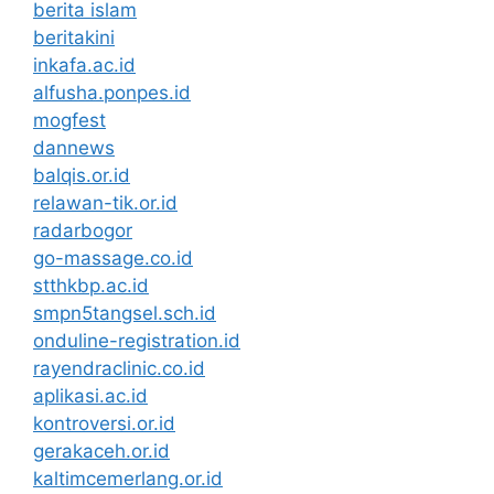
berita islam
beritakini
inkafa.ac.id
alfusha.ponpes.id
mogfest
dannews
balqis.or.id
relawan-tik.or.id
radarbogor
go-massage.co.id
stthkbp.ac.id
smpn5tangsel.sch.id
onduline-registration.id
rayendraclinic.co.id
aplikasi.ac.id
kontroversi.or.id
gerakaceh.or.id
kaltimcemerlang.or.id