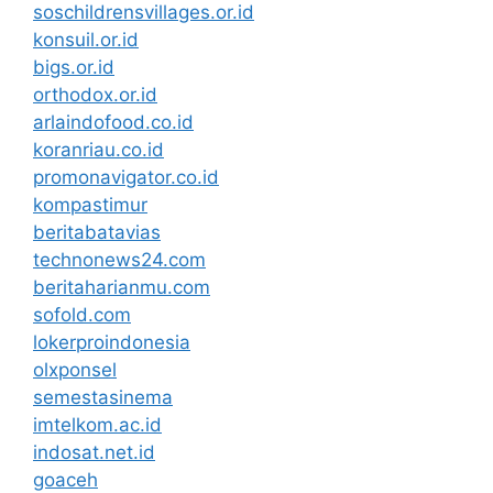
soschildrensvillages.or.id
konsuil.or.id
bigs.or.id
orthodox.or.id
arlaindofood.co.id
koranriau.co.id
promonavigator.co.id
kompastimur
beritabatavias
technonews24.com
beritaharianmu.com
sofold.com
lokerproindonesia
olxponsel
semestasinema
imtelkom.ac.id
indosat.net.id
goaceh