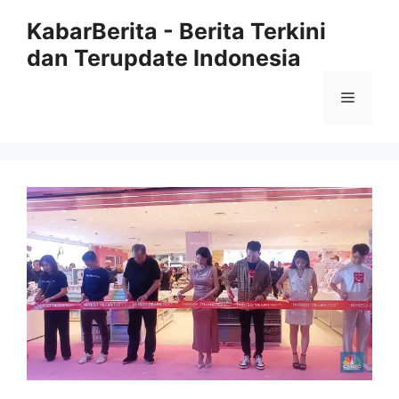
Langsung
KabarBerita - Berita Terkini
ke
dan Terupdate Indonesia
isi
Menu