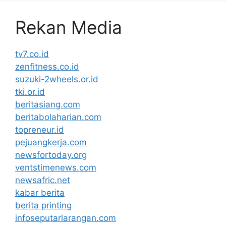
Rekan Media
tv7.co.id
zenfitness.co.id
suzuki-2wheels.or.id
tki.or.id
beritasiang.com
beritabolaharian.com
topreneur.id
pejuangkerja.com
newsfortoday.org
ventstimenews.com
newsafric.net
kabar berita
berita printing
infoseputarlarangan.com