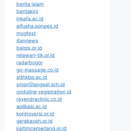
berita islam
beritakini
inkafa.ac.id
alfusha.ponpes.id
mogfest
dannews
balqis.or.id
relawan-tik.or.id
radarbogor
go-massage.co.id
stthkbp.ac.id
smpn5tangsel.sch.id
onduline-registration.id
rayendraclinic.co.id
aplikasi.ac.id
kontroversi.or.id
gerakaceh.or.id
kaltimcemerlang.or.id