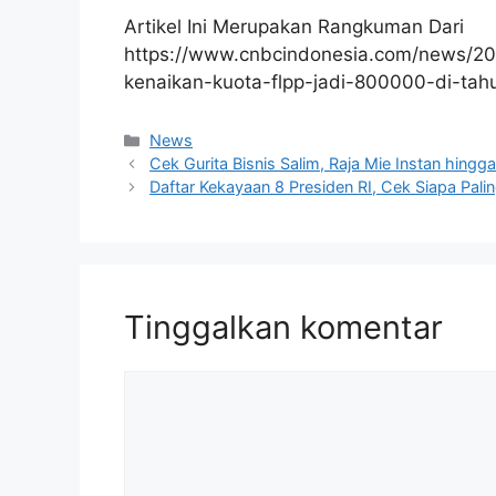
Artikel Ini Merupakan Rangkuman Dari
https://www.cnbcindonesia.com/news/2
kenaikan-kuota-flpp-jadi-800000-di-ta
Kategori
News
Cek Gurita Bisnis Salim, Raja Mie Instan hin
Daftar Kekayaan 8 Presiden RI, Cek Siapa Pali
Tinggalkan komentar
Komentar