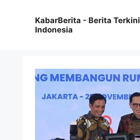
Langsung
ke
KabarBerita - Berita Terki
isi
Indonesia