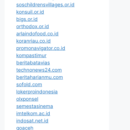
soschildrensvillages.or.id
konsuil.or.id
bigs.or.id
orthodox.or.id
arlaindofood.co.id
koranriau.co.id
promonavigator.co.id
kompastimur
beritabatavias
technonews24.com
beritaharianmu.com
sofold.com
lokerproindonesia
olxponsel
semestasinema
imtelkom.ac.id
indosat.net.id
goaceh