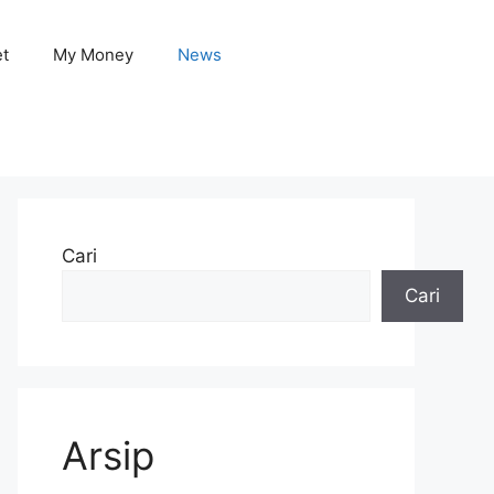
et
My Money
News
Cari
Cari
Arsip