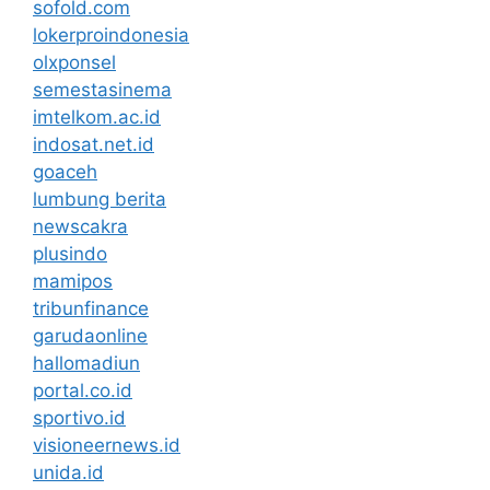
sofold.com
lokerproindonesia
olxponsel
semestasinema
imtelkom.ac.id
indosat.net.id
goaceh
lumbung berita
newscakra
plusindo
mamipos
tribunfinance
garudaonline
hallomadiun
portal.co.id
sportivo.id
visioneernews.id
unida.id