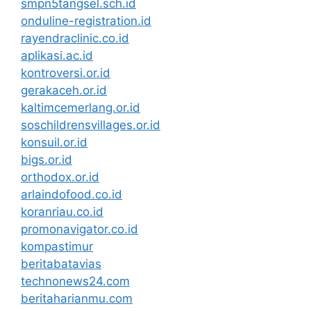
smpn5tangsel.sch.id
onduline-registration.id
rayendraclinic.co.id
aplikasi.ac.id
kontroversi.or.id
gerakaceh.or.id
kaltimcemerlang.or.id
soschildrensvillages.or.id
konsuil.or.id
bigs.or.id
orthodox.or.id
arlaindofood.co.id
koranriau.co.id
promonavigator.co.id
kompastimur
beritabatavias
technonews24.com
beritaharianmu.com