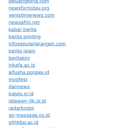
pejuangkerja.com
newsfortoday.org
ventstimenews.com
newsafric.net
kabar berita
berita printing
infoseputarlarangan.com
berita islam
beritakini
inkafa.ac.id
alfusha.ponpes.id
mogfest
dannews
balqis.or.id
relawan-tik.or.id
radarbogor
go-massage.co.id
stthkbp.ac.id