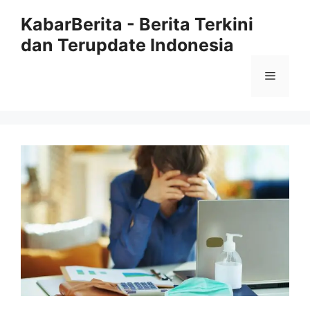
Langsung
KabarBerita - Berita Terkini
ke
dan Terupdate Indonesia
isi
Menu