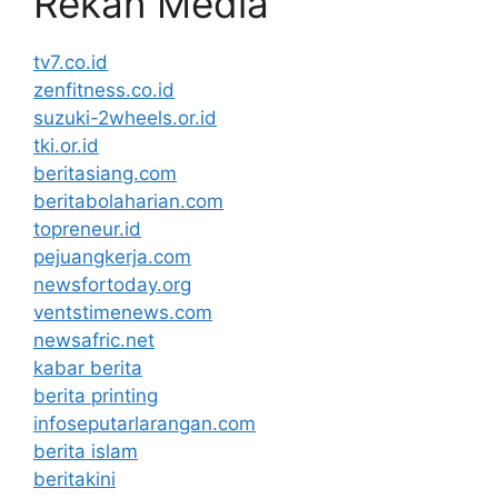
Rekan Media
tv7.co.id
zenfitness.co.id
suzuki-2wheels.or.id
tki.or.id
beritasiang.com
beritabolaharian.com
topreneur.id
pejuangkerja.com
newsfortoday.org
ventstimenews.com
newsafric.net
kabar berita
berita printing
infoseputarlarangan.com
berita islam
beritakini