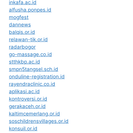
inkafa.ac.id
alfusha.ponpes.id
mogfest
dannews
balqis.or.id
relawan-tik.or.id
radarbogor
go-massage.co.id
stthkbp.ac.id
smpn5tangsel.sch.id
onduline-registration.id
rayendraclinic.co.id
aplikasi.ac.id
kontroversi.or.id
gerakaceh.or.id
kaltimcemerlang.or.id
soschildrensvillages.or.id
konsuil.or.id