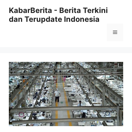
Langsung
KabarBerita - Berita Terkini
ke
dan Terupdate Indonesia
isi
Menu