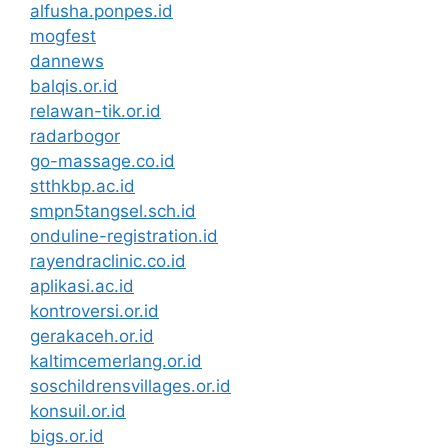
alfusha.ponpes.id
mogfest
dannews
balqis.or.id
relawan-tik.or.id
radarbogor
go-massage.co.id
stthkbp.ac.id
smpn5tangsel.sch.id
onduline-registration.id
rayendraclinic.co.id
aplikasi.ac.id
kontroversi.or.id
gerakaceh.or.id
kaltimcemerlang.or.id
soschildrensvillages.or.id
konsuil.or.id
bigs.or.id